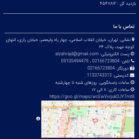
بازدید کل :
۴۵۴۷۸۱۲
تماس با ما
نشانی:
تهران، خیابان انقلاب اسلامی، چهار راه ولیعصر، خیابان رازی، انتهای
کوچه
مهبد
، پلاک ۲۴
پست الکترونیکی:
alzahrajd@gmail.com
تلفن:
02166723804 ، 09105494479
دورنگار:
02166723804
کدپستی:
1133743313
ساعات پاسخگویی:
روزهای شنبه تا چهارشنبه
ساعات کاری:
۸ الی ۱۷
https://goo.gl/maps/wcEwVvrjukDJY7mt8