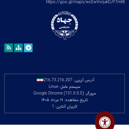
https://goo.gl/maps/wcEwVvrjukDJY7mt8
آدرس آی‌پی:
216.73.216.207
سیستم عامل: Linux
مرورگر: Google Chrome (131.0.0.0)
تاریخ مشاهده: ۱۹ مرداد ۱۴۰۵
کاربران آنلاین: 1