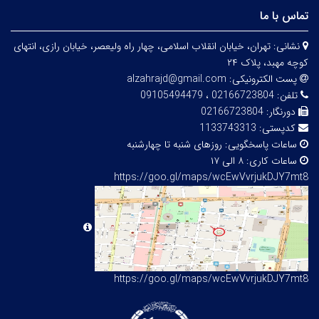
تماس با ما
نشانی:
تهران، خیابان انقلاب اسلامی، چهار راه ولیعصر، خیابان رازی، انتهای
کوچه
مهبد
، پلاک ۲۴
پست الکترونیکی:
alzahrajd@gmail.com
تلفن:
02166723804 ، 09105494479
دورنگار:
02166723804
کدپستی:
1133743313
ساعات پاسخگویی:
روزهای شنبه تا چهارشنبه
ساعات کاری:
۸ الی ۱۷
https://goo.gl/maps/wcEwVvrjukDJY7mt8
https://goo.gl/maps/wcEwVvrjukDJY7mt8