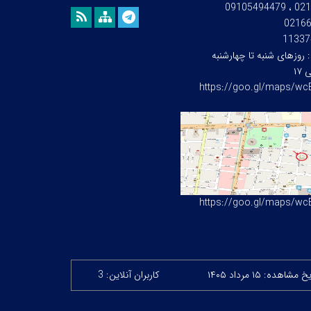
021667
0216
11337
:
روزهای شنبه تا چهارشنبه
https://goo.gl/maps/w
https://goo.gl/maps/w
 مشاهده: ۱۵ مرداد ۱۴۰۵
کاربران آنلاین: 3