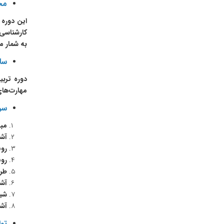
مخ
این دوره 
کارشناسی 
به شمار م
سا
دوره تربی
مهارت‌ها
سر
مبا
آش
روش
رو
طرا
آشن
شیو
آشن
توا