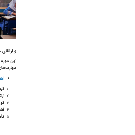
و ارتقای 
این دوره 
مهارت‌های
اه
ترب
ارت
توا
آش
تأم