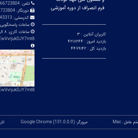
تلفن:
23804 ، 09105494479
فرم انصراف از دوره آموزشی
دورنگار:
6723804
کدپستی:
43313
ساعات پاسخگویی
ساعات کاری:
۸ الی ۱۷
کاربران آنلاین :
۳
cEwVvrjukDJY7mt8
بازدید امروز :
۴۲۱۸۲۴۴
بازدید کل :
۴۴۷۹۱۴۲
cEwVvrjukDJY7mt8
 عامل: Mac
مرورگر: Google Chrome (131.0.0.0)
تاریخ