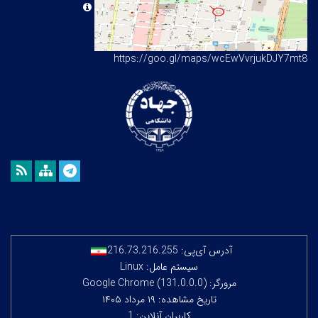
https://goo.gl/maps/wcEwVvrjukDJY7mt8
آدرس آی‌پی:
216.73.216.255
سیستم عامل: Linux
مرورگر: Google Chrome (131.0.0.0)
تاریخ مشاهده: ۱۹ مرداد ۱۴۰۵
کاربران آنلاین: 1