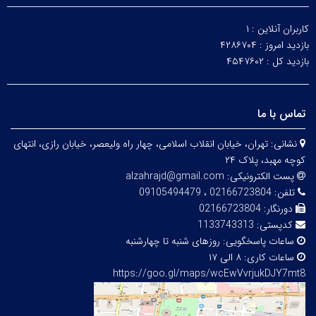
کاربران آنلاین :
۱
بازدید امروز :
۴۲۸۶۷۰۴
بازدید کل :
۴۵۴۷۶۰۲
تماس با ما
نشانی:
تهران، خیابان انقلاب اسلامی، چهار راه ولیعصر، خیابان رازی، انتهای
کوچه
مهبد
، پلاک ۲۴
پست الکترونیکی:
alzahrajd@gmail.com
تلفن:
02166723804 ، 09105494479
دورنگار:
02166723804
کدپستی:
1133743313
ساعات پاسخگویی:
روزهای شنبه تا چهارشنبه
ساعات کاری:
۸ الی ۱۷
https://goo.gl/maps/wcEwVvrjukDJY7mt8