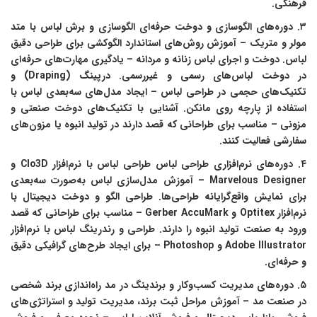
فرهنگی.
۳. دوره‌های الگو‌سازی و دوخت حرفه‌ای الگو‌سازی و برش لباس با متد
مولر و متریک – آموزش روش‌های استاندارد الگو‌کشی برای طراحی دقیق
لباس. دوخت و اجرای لباس زنانه و مردانه – یادگیری مهارت‌های حرفه‌ای
در دوخت لباس‌های رسمی و غیررسمی. درپینگ (Draping) و
تکنیک‌های حجمی در طراحی لباس – ایجاد مدل‌های سه‌بعدی لباس با
استفاده از پارچه روی مانکن. آشنایی با تکنیک‌های دوخت صنعتی و
مزونی – مناسب برای طراحانی که قصد دارند در تولید انبوه یا مزون‌های
سفارشی فعالیت کنند.
۴. دوره‌های نرم‌افزاری طراحی لباس طراحی لباس با نرم‌افزار Clo3D و
Marvelous Designer – آموزش مدل‌سازی لباس به‌صورت سه‌بعدی
برای نمایش واقع‌گرایانه طراحی‌ها. طراحی الگو و دوخت دیجیتال با
نرم‌افزار Optitex و Gerber AccuMark – مناسب برای طراحانی که قصد
ورود به صنعت تولید انبوه را دارند. طراحی و رندرینگ لباس با نرم‌افزار
Adobe Illustrator و Photoshop – برای ایجاد طرح‌های گرافیکی دقیق
و حرفه‌ای.
۵. دوره‌های مدیریت کسب‌وکار و برندینگ در مد راه‌اندازی برند شخصی
در صنعت مد – آموزش مراحل ثبت برند، مدیریت تولید و استراتژی‌های