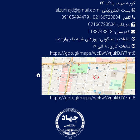
کوچه
مهبد
، پلاک ۲۴
پست الکترونیکی:
alzahrajd@gmail.com
تلفن:
02166723804 ، 09105494479
دورنگار:
02166723804
کدپستی:
1133743313
ساعات پاسخگویی:
روزهای شنبه تا چهارشنبه
ساعات کاری:
۸ الی ۱۷
https://goo.gl/maps/wcEwVvrjukDJY7mt8
https://goo.gl/maps/wcEwVvrjukDJY7mt8